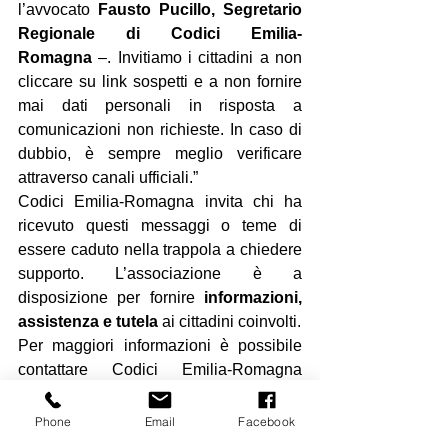
l’avvocato 
Fausto Pucillo, Segretario 
Regionale di Codici Emilia-
Romagna
 –. Invitiamo i cittadini a non 
cliccare su link sospetti e a non fornire 
mai dati personali in risposta a 
comunicazioni non richieste. In caso di 
dubbio, è sempre meglio verificare 
attraverso canali ufficiali.”
Codici Emilia-Romagna invita chi ha 
ricevuto questi messaggi o teme di 
essere caduto nella trappola a chiedere 
supporto. L’associazione è a 
disposizione per fornire 
informazioni, 
assistenza e tutela
 ai cittadini coinvolti.
Per maggiori informazioni è possibile 
contattare Codici Emilia-Romagna 
tramite mail scrivendo 
a 
codici.emiliaromagna@codici.org
, 
Phone
Email
Facebook
contattando il numero 
051.0548765
o 